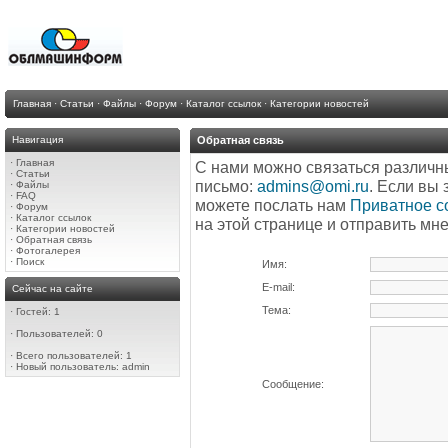
Главная
·
Статьи
·
Файлы
·
Форум
·
Каталог ссылок
·
Категории новостей
Навигация
Обратная связь
·
Главная
С нами можно связаться различн
·
Статьи
письмо:
admins@omi.ru
. Если вы
·
Файлы
·
FAQ
можете послать нам
Приватное 
·
Форум
·
Каталог ссылок
на этой странице и отправить мне
·
Категории новостей
·
Обратная связь
·
Фотогалерея
·
Поиск
Имя:
E-mail:
Сейчас на сайте
Тема:
·
Гостей: 1
·
Пользователей: 0
·
Всего пользователей: 1
·
Новый пользователь:
admin
Сообщение: