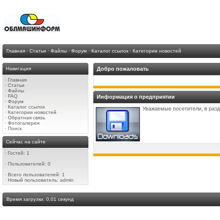
Главная
·
Статьи
·
Файлы
·
Форум
·
Каталог ссылок
·
Категории новостей
Навигация
Добро пожаловать
·
Главная
·
Статьи
·
Файлы
·
FAQ
Информация о предприятии
·
Форум
·
Каталог ссылок
Уважаемые посетители, в раз
·
Категории новостей
·
Обратная связь
·
Фотогалерея
·
Поиск
Сейчас на сайте
·
Гостей: 1
·
Пользователей: 0
·
Всего пользователей: 1
·
Новый пользователь:
admin
Время загрузки: 0.01 секунд